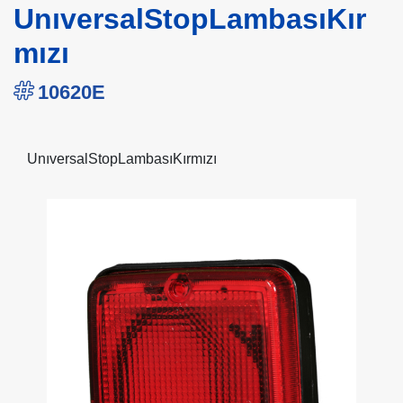
UnıversalStopLambasıKır
mızı
10620E
UnıversalStopLambasıKırmızı